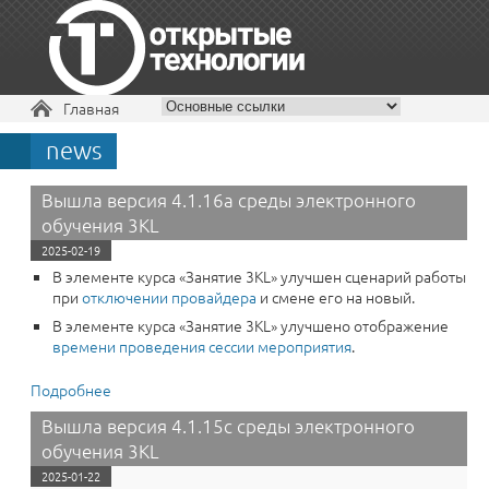
Вы здесь
Главная
news
+7 495 229-30-72
Вышла версия 4.1.16a среды электронного
обучения 3KL
2025-02-19
В элементе курса «‎Занятие 3KL» улучшен сценарий работы
при
отключении провайдера
и смене его на новый.
В элементе курса «Занятие 3KL» улучшено отображение
времени проведения сессии мероприятия
.
Подробнее
о Вышла версия 4.1.16a среды электронного
обучения 3KL
Вышла версия 4.1.15c среды электронного
обучения 3KL
2025-01-22