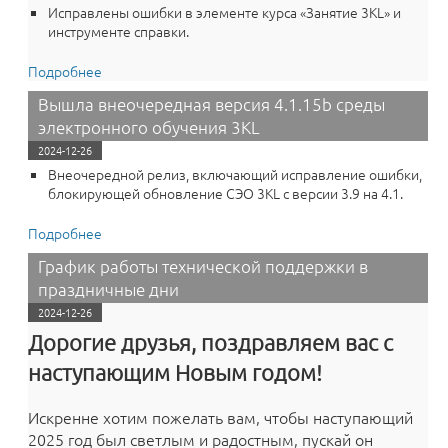
Исправлены ошибки в элементе курса «Занятие 3KL» и
инструменте справки.
Подробнее
о Вышла версия 4.1.15c среды электронного
обучения 3KL
Вышла внеочередная версия 4.1.15b среды
электронного обучения 3KL
2024-12-26
Внеочередной релиз, включающий исправление ошибки,
блокирующей обновление СЭО 3KL с версии 3.9 на 4.1.
Подробнее
о Вышла внеочередная версия 4.1.15b среды
электронного обучения 3KL
График работы технической поддержки в
праздничные дни
2024-12-26
Дорогие друзья, поздравляем вас с
наступающим Новым годом!
Искренне хотим пожелать вам, чтобы наступающий
2025 год был светлым и радостным, пускай он