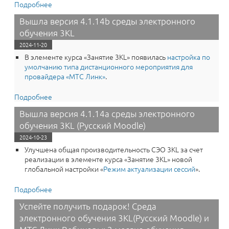
Подробнее
о Вышла версия 4.1.15a среды электронного
обучения 3KL
Вышла версия 4.1.14b среды электронного
обучения 3KL
2024-11-20
В элементе курса «Занятие 3KL» появилась
настройка по
умолчанию типа дистанционного мероприятия для
провайдера «МТС Линк»
.
Подробнее
о Вышла версия 4.1.14b среды электронного
обучения 3KL
Вышла версия 4.1.14a среды электронного
обучения 3KL (Русский Moodle)
2024-10-23
Улучшена общая производительность СЭО 3KL за счет
реализации в элементе курса «‎Занятие 3KL» новой
глобальной настройки «
‎Режим актуализации сессий
».
Подробнее
о Вышла версия 4.1.14a среды электронного
обучения 3KL (Русский Moodle)
Успейте получить подарок! Среда
электронного обучения 3KL(Русский Moodle) и