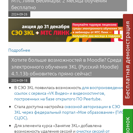
МТС Линк Вебинары: 2 месяца обучения
бесплатно
2024-09-26
Подробнее
о Успейте получить подарок! Среда электронного
обучения 3KL(Русский Moodle) и МТС Линк
Хотите больше возможностей в Moodle? Среда
Вебинары: 2 месяца обучения бесплатно
электронного обучения 3KL (Русский Moodle)
4.1.13b обновитесь прямо сейчас!
2024-09-18
В СЭО 3КL появилась возможность
для воспроизведения
ссылок с сервиса «VK Видео» и видеохостингов,
построенных на базе открытого ПО Peertube
.
Стала доступна настройка
сквозной авторизации в СЭО
3КL через федеральный портал «Мое образование» (ГИС
СЦОС)
.
Для элемента курса «Занятие 3KL» добавлена
возможность удаления сессий и
очистки сессий от