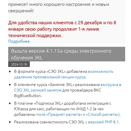
принесет много хорошего настроения и новых
свершений!
Для удобства наших клиентов с 29 декабря и по 8
января свою работу продолжит 1-я линия
технической поддержки.
Подробнее
о График работы технической поддержки в
праздничные дни
Вышла версия 4.1.15a среды электронного
обучения 3KL
2024-12-18
В формате курса «‎СЭО 3KL» добавлена
возможность
удаления произвольной секции курса
.
В элементе курса «Занятие 3KL» реализована
выгрузка в
СЭО 3KL записей занятия
для провайдера ВКС
BigBlueButton.
В плагине «Подписка 3KL» доработана интеграция с
ЮKassa для касс, работающих по ФФД 1.2 (в чек
добавлены
поля «Предмет расчета» и «Способ расчета»)
.
Реализована совместимость СЭО 3KL
с версией PHP 8.1.