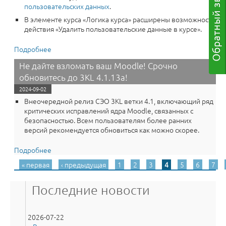
пользовательских данных
.
В элементе курса «Логика курса» расширены возможности
действия «Удалить пользовательские данные в курсе».
Подробнее
о Хотите больше возможностей в Moodle? Среда
электронного обучения 3KL (Русский Moodle) 4.1.13b
Не дайте взломать ваш Moodle! Срочно
обновитесь прямо сейчас!
обновитесь до 3KL 4.1.13a!
2024-09-02
Внеочередной релиз СЭО 3КL ветки 4.1, включающий ряд
критических исправлений ядра Moodle, связанных с
безопасностью. Всем пользователям более ранних
версий рекомендуется обновиться как можно скорее.
Подробнее
о Не дайте взломать ваш Moodle! Срочно обновитесь
до 3KL 4.1.13a!
« первая
‹ предыдущая
1
2
3
4
5
6
7
Страницы
Последние новости
2026-07-22