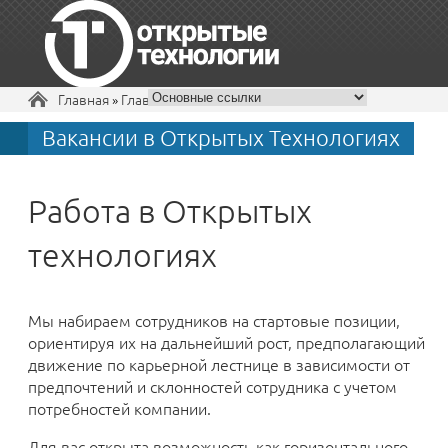
Вы здесь
Главная
»
Главная
Вакансии в Открытых Технологиях
+7 495 229-30-72
Работа в Открытых
технологиях
Мы набираем сотрудников на стартовые позиции,
ориентируя их на дальнейший рост, предполагающий
движение по карьерной лестнице в зависимости от
предпочтений и склонностей сотрудника с учетом
потребностей компании.
Для вас открыта возможность как горизонтального