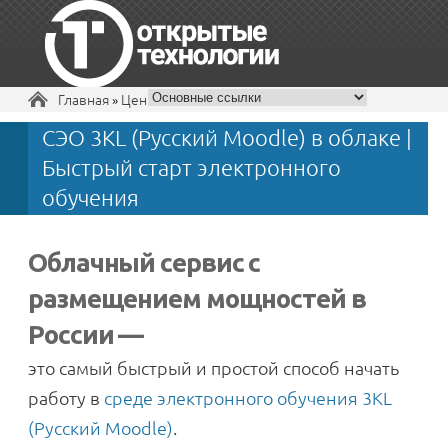
Вы здесь
Главная
»
Цены
СЭО 3KL (Русский Moodle) в облаке |
+7 495 229-30-72
Быстрый старт электронного
обучения
Облачный сервис с
размещением мощностей в
России —
это cамый быстрый и простой способ начать
работу в
среде электронного обучения 3KL
(Русский Moodle)
.