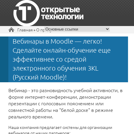
Вы здесь
Главная
»
О продукте
Вебинары в Moodle — легко!
+7 495 229-30-72
Сделайте онлайн-обучение еще
эффективнее со средой
электронного обучения 3KL
(Русский Moodle)!
Вебинар - это разновидность учебной активности, в
форме интернет-конференции, демонстрации
презентации с голосовым пояснением или
совместной работы на "белой доске" в режиме
реального времени.
Наша компания предлагает системы для организации
вебинаров от наших партнеров: