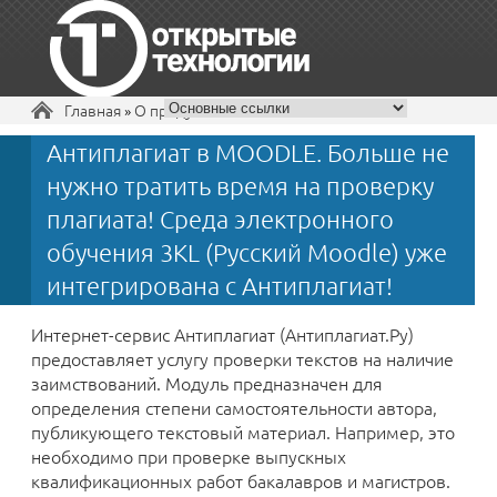
Вы здесь
Главная
»
О продукте
Антиплагиат в MOODLE. Больше не
+7 495 229-30-72
нужно тратить время на проверку
плагиата! Среда электронного
обучения 3KL (Русский Moodle) уже
интегрирована с Антиплагиат!
Интернет-сервис Антиплагиат (Антиплагиат.Ру)
предоставляет услугу проверки текстов на наличие
заимствований. Модуль предназначен для
определения степени самостоятельности автора,
публикующего текстовый материал. Например, это
необходимо при проверке выпускных
квалификационных работ бакалавров и магистров.