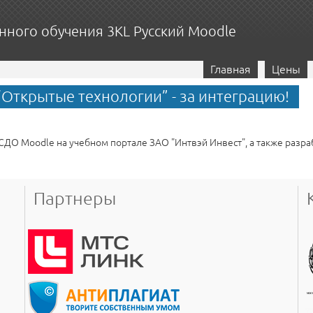
нного обучения 3KL Русский Moodle
Главная
Цены
“Открытые технологии” - за интеграцию!
ДО Moodle на учебном портале ЗАО "Интвэй Инвест", а также разр
Партнеры