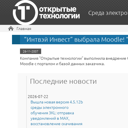
Среда электро
Вы здесь
Главная
“Интвэй Инвест” выбрала Moodle! 
26-11-2007
Компания "Открытые технологии" выполнила внедрение С
Moodle с порталом и базой данных заказчика.
Последние новости
2026-07-22
Вышла новая версия 4.5.12b
среды электронного
обучения 3KL: отправка
уведомлений в MAX,
восстановление скачивания