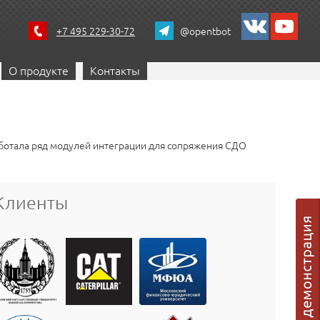
+7 495 229-30-72
@opentbot
О продукте
Контакты
аботала ряд модулей интеграции для сопряжения СДО
Клиенты