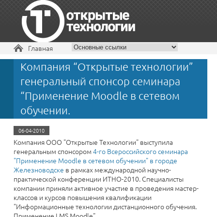
Вы здесь
Главная
Компания “Открытые технологии”
+7 495 229-30-72
генеральный спонсор семинара
“Применение Moodle в сетевом
обучении.
06-04-2010
Компания ООО "Открытые Технологии" выступила
генеральным спонсором
4-го Всероссийского семинара
"Применение Moodle в сетевом обучении" в городе
Железноводске
в рамках международной научно-
практической конференции ИТНО-2010. Специалисты
компании приняли активное участие в проведения мастер-
классов и курсов повышения квалификации
"Информационные технологии дистанционного обучения.
Применение LMS Moodle".