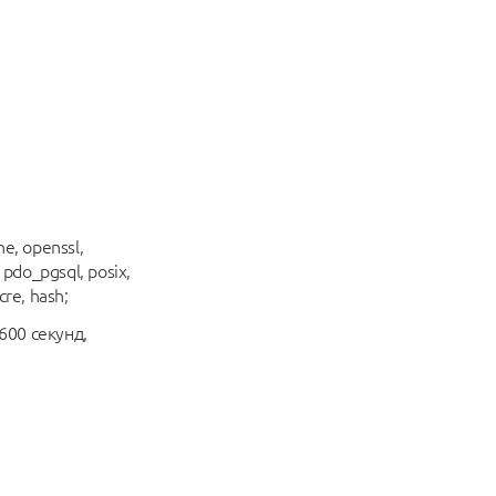
he, openssl,
, pdo_pgsql, posix,
cre, hash;
600 секунд,