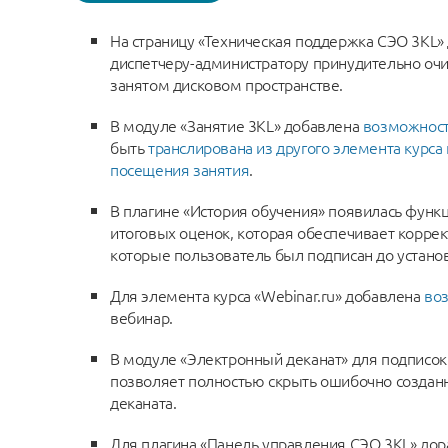
На страницу «Техническая поддержка СЭО 3КL
диспетчеру-администратору принудительно очи
занятом дисковом пространстве.
В модуле «Занятие 3КL» добавлена
возможност
быть
транслирована из другого элемента курса
посещения занятия
.
В плагине «История обучения» появилась функ
итоговых оценок, которая обеспечивает коррек
которые пользователь был подписан до устано
Для элемента курса «Webinar.ru» добавлена
во
вебинар.
В модуле «Электронный деканат» для подписо
позволяет полностью скрыть ошибочно создан
деканата.
Для плагина «Панель управления СЭО 3КL» до