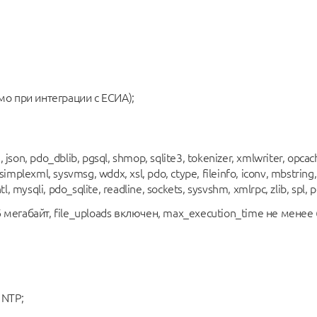
о при интеграции с ЕСИА);
on, pdo_dblib, pgsql, shmop, sqlite3, tokenizer, xmlwriter, opcac
 simplexml, sysvmsg, wddx, xsl, pdo, ctype, fileinfo, iconv, mbstring
tl, mysqli, pdo_sqlite, readline, sockets, sysvshm, xmlrpc, zlib, spl, p
 мегабайт, file_uploads включен, max_execution_time не менее 
 NTP;