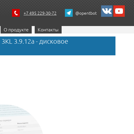
+7 495 229-30-72
@opentbot
О продукте
Контакты
KL 3.9.12a - дисковое