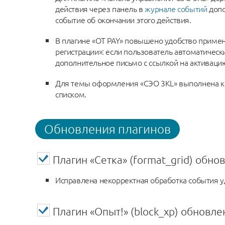
действия через панель в
журнале событий
допо
событие об окончании этого действия.
В плагине «OT PAY» повышено удобство приме
регистрации»: если пользователь автоматическ
дополнительное письмо с ссылкой на активаци
Для темы оформления «СЭО 3KL» выполнена 
списком.
Обновления плагинов
Плагин «Сетка» (format_grid) обнов
Исправлена некорректная обработка события у
Плагин «Опыт!» (block_xp) обновлен