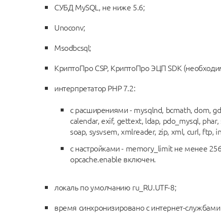
СУБД MySQL, не ниже 5.6;
Unoconv;
Msodbcsql;
КриптоПро CSP, КриптоПро ЭЦП SDK (необходим
интерпретатор PHP 7.2:
с расширениями - mysqlnd, bcmath, dom, gd, js
calendar, exif, gettext, ldap, pdo_mysql, phar,
soap, sysvsem, xmlreader, zip, xml, curl, ftp, in
с настройками - memory_limit не менее 256
opcache.enable включен.
локаль по умолчанию ru_RU.UTF-8;
время синхронизировано с интернет-службами