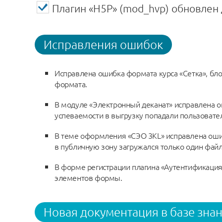
Плагин «H5P» (mod_hvp) обновлен д
Исправления ошибок
Исправлена ошибка формата курса «Сетка», бл
формата.
В модуле «Электронный деканат» исправлена ош
успеваемости в выгрузку попадали пользовател
В теме оформления «СЭО 3КL» исправлена ошиб
в публичную зону загружался только один файл
В форме регистрации плагина «Аутентификаци
элементов формы.
Новая документация в базе зна