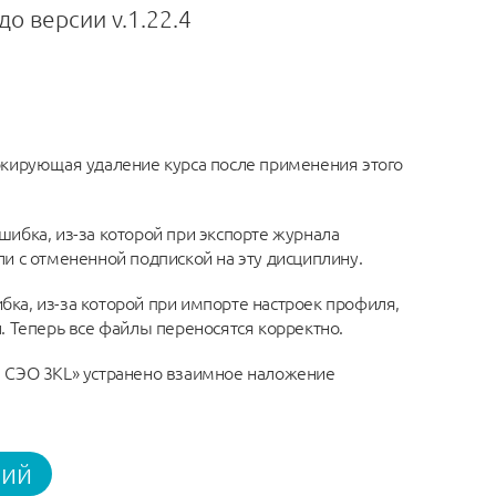
о версии v.1.22.4
окирующая удаление курса после применения этого
ибка, из-за которой при экспорте журнала
и с отмененной подпиской на эту дисциплину.
ка, из-за которой при импорте настроек профиля,
. Теперь все файлы переносятся корректно.
я СЭО 3КL» устранено взаимное наложение
ний