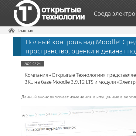
Среда электро
Вы здесь
Главная
Полный контроль над Moodle! Среда
пространство, оценки и деканат п
2022-02-24
Компания «Открытые Технологии» представляет
3KL на базе Moodle 3.9.12 LTS и модуля «Элект
Данный анонс включает изменения, выпущенные в версии