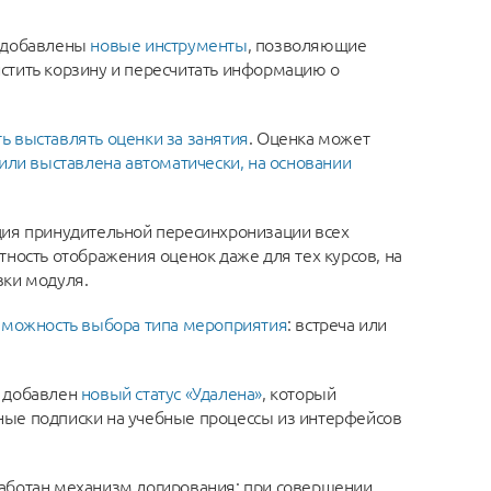
» добавлены
новые инструменты
, позволяющие
стить корзину и пересчитать информацию о
ь выставлять оценки за занятия
. Оценка может
 или выставлена автоматически, на основании
ция принудительной пересинхронизации всех
тность отображения оценок даже для тех курсов, на
вки модуля.
зможность выбора типа мероприятия
: встреча или
к добавлен
новый статус «Удалена»
, который
ные подписки на учебные процессы из интерфейсов
работан механизм логирования: при совершении