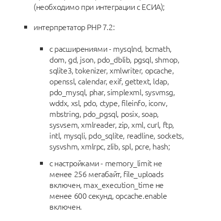
(необходимо при интеграции с ЕСИА);
интерпретатор PHP 7.2:
с расширениями - mysqlnd, bcmath,
dom, gd, json, pdo_dblib, pgsql, shmop,
sqlite3, tokenizer, xmlwriter, opcache,
openssl, calendar, exif, gettext, ldap,
pdo_mysql, phar, simplexml, sysvmsg,
wddx, xsl, pdo, ctype, fileinfo, iconv,
mbstring, pdo_pgsql, posix, soap,
sysvsem, xmlreader, zip, xml, curl, ftp,
intl, mysqli, pdo_sqlite, readline, sockets,
sysvshm, xmlrpc, zlib, spl, pcre, hash;
с настройками - memory_limit не
менее 256 мегабайт, file_uploads
включен, max_execution_time не
менее 600 секунд, opcache.enable
включен.