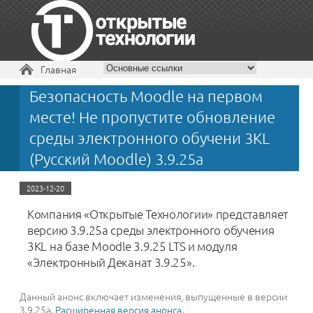
Вы здесь
Главная
Безопасность Moodle на первом
+7 495 229-30-72
месте! Не пропустите обновление
среды электронного обучени 3KL
(Русский Moodle) 3.9.25a
2023-12-20
Компания «Открытые Технологии» представляет
версию 3.9.25a среды электронного обучения
3KL на базе Moodle 3.9.25 LTS и модуля
«Электронный Деканат 3.9.25».
Данный анонс включает изменения, выпущенные в версии
3.9.25a.
Расширенная версия анонса
.