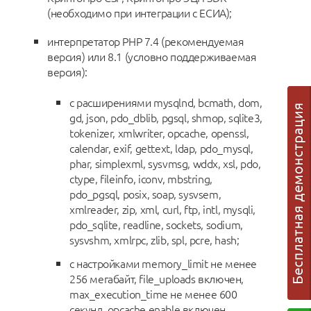
(необходимо при интеграции с ЕСИА);
интерпретатор PHP 7.4 (рекомендуемая
версия) или 8.1 (условно поддерживаемая
версия):
с расширениями mysqlnd, bcmath, dom,
gd, json, pdo_dblib, pgsql, shmop, sqlite3,
tokenizer, xmlwriter, opcache, openssl,
calendar, exif, gettext, ldap, pdo_mysql,
phar, simplexml, sysvmsg, wddx, xsl, pdo,
ctype, fileinfo, iconv, mbstring,
pdo_pgsql, posix, soap, sysvsem,
xmlreader, zip, xml, curl, ftp, intl, mysqli,
pdo_sqlite, readline, sockets, sodium,
sysvshm, xmlrpc, zlib, spl, pcre, hash;
с настройками memory_limit не менее
256 мегабайт, file_uploads включен,
max_execution_time не менее 600
секунд, opcache.enable включен.