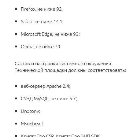
Firefox, не ниже 92;
Safari, не ниже 14.1;
Microsoft Edge, не ниже 93;
Opera, не ниже 79.
Состав и настройки системного окружения
Технической площадки должны соответствовать:
веб-сервер Apache 2.4;
СУБД MySQL, не ниже 5.7;
Unoconv;
Msodbcsql;
КриптоПро CSP, КриптоПро ЭЦП SDK