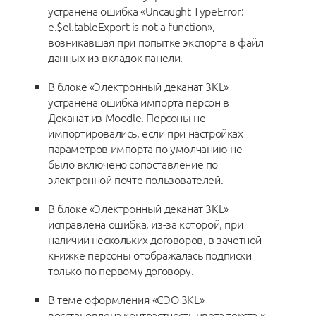
устранена ошибка «Uncaught TypeError:
e.$el.tableExport is not a function»,
возникавшая при попытке экспорта в файл
данных из вкладок панели.
В блоке «Электронный деканат 3KL»
устранена ошибка импорта персон в
Деканат из Moodle. Персоны не
импортировались, если при настройках
параметров импорта по умолчанию не
было включено сопоставление по
электронной почте пользователей.
В блоке «Электронный деканат 3KL»
исправлена ошибка, из-за которой, при
наличии нескольких договоров, в зачетной
книжке персоны отображалась подписки
только по первому договору.
В теме оформления «СЭО 3KL»
восстановлена контрастность цвета текста к