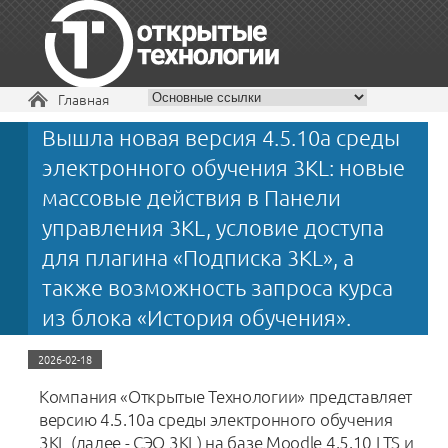
Вы здесь
Главная
Вышла новая версия 4.5.10a среды
+7 495 229-30-72
электронного обучения 3KL: новые
массовые действия в Панели
управления 3KL, условие доступа
для плагина «Подписка 3KL», а
также возможность запроса курса
из блока «История обучения».
2026-02-18
Компания «Открытые Технологии» представляет
версию 4.5.10a среды электронного обучения
3KL (далее - СЭО 3KL) на базе Moodle 4.5.10 LTS и