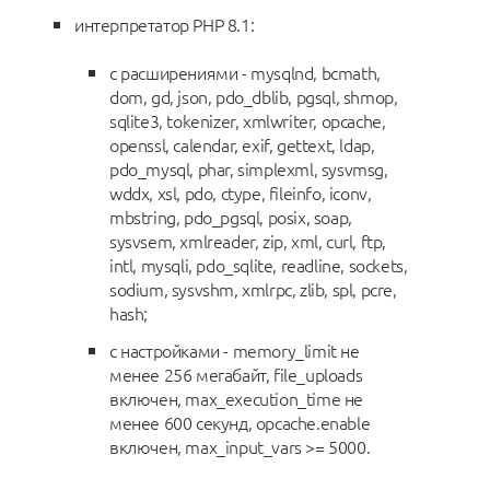
интерпретатор PHP 8.1:
с расширениями - mysqlnd, bcmath,
dom, gd, json, pdo_dblib, pgsql, shmop,
sqlite3, tokenizer, xmlwriter, opcache,
openssl, calendar, exif, gettext, ldap,
pdo_mysql, phar, simplexml, sysvmsg,
wddx, xsl, pdo, ctype, fileinfo, iconv,
mbstring, pdo_pgsql, posix, soap,
sysvsem, xmlreader, zip, xml, curl, ftp,
intl, mysqli, pdo_sqlite, readline, sockets,
sodium, sysvshm, xmlrpc, zlib, spl, pcre,
hash;
с настройками - memory_limit не
менее 256 мегабайт, file_uploads
включен, max_execution_time не
менее 600 секунд, opcache.enable
включен, max_input_vars >= 5000.