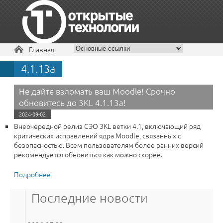
Вы здесь
Главная
4.1.13a
+7 495 229-30-72
Не дайте взломать ваш Moodle! Срочно
обновитесь до 3KL 4.1.13a!
2024-09-02
Внеочередной релиз СЭО 3КL ветки 4.1, включающий ряд
критических исправлений ядра Moodle, связанных с
безопасностью. Всем пользователям более ранних версий
рекомендуется обновиться как можно скорее.
Подробнее
о Не дайте взломать ваш Moodle! Срочно обновитесь
до 3KL 4.1.13a!
Последние новости