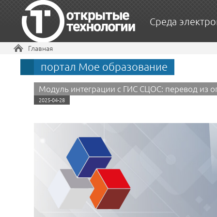
Среда электро
Вы здесь
Главная
портал Мое образование
Модуль интеграции с ГИС СЦОС: перевод из
2025-04-28