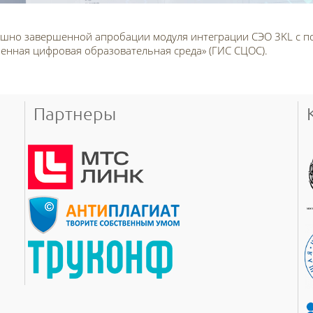
но завершенной апробации модуля интеграции СЭО 3KL с пор
енная цифровая образовательная среда» (ГИС СЦОС).
з опытной в промышленную эксплуатацию
Партнеры