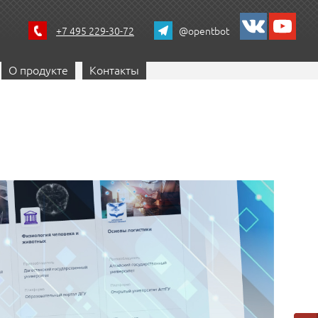
+7 495 229-30-72
@opentbot
О продукте
Контакты