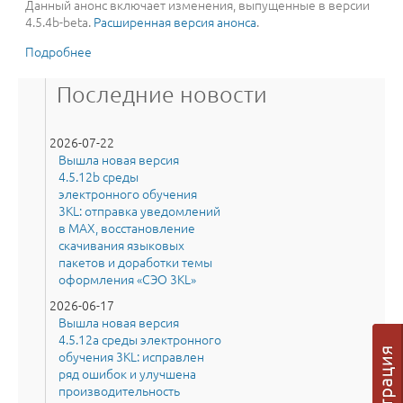
Данный анонс включает изменения, выпущенные в версии
4.5.4b-beta.
Расширенная версия анонса
.
Подробнее
о Вышла новая версия 4.5.4b-beta среды
электронного обучения 3KL длительного периода
поддержки: интеграция с ИИ, многофакторная
Последние новости
аутентификация, улучшенный журнал оценок и
многое другое
2026-07-22
Вышла новая версия
4.5.12b среды
электронного обучения
3KL: отправка уведомлений
в MAX, восстановление
скачивания языковых
пакетов и доработки темы
оформления «СЭО 3KL»
2026-06-17
Вышла новая версия
4.5.12a среды электронного
обучения 3KL: исправлен
ряд ошибок и улучшена
производительность