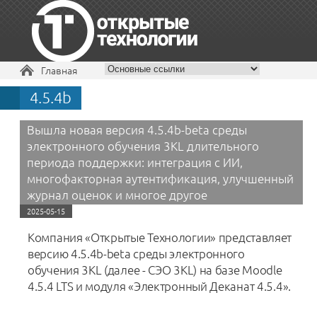
Вы здесь
Главная
4.5.4b
+7 495 229-30-72
Вышла новая версия 4.5.4b-beta среды
электронного обучения 3KL длительного
периода поддержки: интеграция с ИИ,
многофакторная аутентификация, улучшенный
журнал оценок и многое другое
2025-05-15
Компания «Открытые Технологии» представляет
версию 4.5.4b-beta среды электронного
обучения 3KL (далее - СЭО 3KL) на базе Moodle
4.5.4 LTS и модуля «Электронный Деканат 4.5.4».