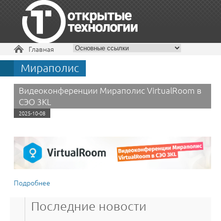
Вы здесь
Главная
Мираполис
+7 495 229-30-72
Видеоконференции Мираполис VirtualRoom в
СЭО 3KL
2025-10-08
Подробнее
о Видеоконференции Мираполис VirtualRoom в СЭО
3KL
Последние новости