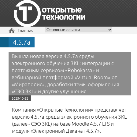
Вы здесь
Главная
4.5.7a
+7 495 229-30-72
Вышла новая версия 4.5.7a среды
электронного обучения 3KL: интеграции с
платежным сервисом «Robokassa» и
вебинарной платформой «Virtual Room» от
«Мираполис», доработки темы оформления
«‎СЭО 3KL» и другие улучшения
2025-10-22
Компания «Открытые Технологии» представляет
версию 4.5.7a среды электронного обучения 3KL
(далее - СЭО 3KL) на базе Moodle 4.5.7 LTS и
модуля «Электронный Деканат 4.5.7».