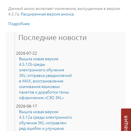
Данный анонс включает изменения, выпущенные в версии
4.5.7a.
Расширенная версия анонса
.
Подробнее
о Вышла новая версия 4.5.7a среды электронного
обучения 3KL: интеграции с платежным сервисом
«Robokassa» и вебинарной платформой «Virtual
Последние новости
Room» от «Мираполис», доработки темы оформления
«‎СЭО 3KL» и другие улучшения
2026-07-22
Вышла новая версия
4.5.12b среды
электронного обучения
3KL: отправка уведомлений
в MAX, восстановление
скачивания языковых
пакетов и доработки темы
оформления «СЭО 3KL»
2026-06-17
Вышла новая версия
4.5.12a среды электронного
обучения 3KL: исправлен
ряд ошибок и улучшена