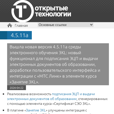
Вы здесь
Главная
4.5.11a
+7 495 229-30-72
Вышла новая версия 4.5.11a среды
электронного обучения 3KL: новый
функционал для подписания ЭЦП и выдачи
электронных документов об образовании,
доработки пользовательского интерфейса и
интеграции с «МТС Линк» в элементе курса
«Занятие 3KL».
2026-04-22
Реализована возможность
подписания ЭЦП и выдачи
электронных документов об образовании
, сгенерированных
с помощью элемента курса «Сертификат СЭО 3KL».
В плагине «
Занятие 3KL
» улучшены интеграция с