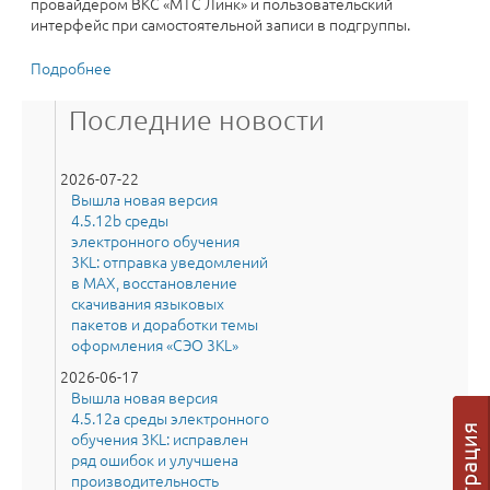
провайдером ВКС «МТС Линк» и пользовательский
интерфейс при самостоятельной записи в подгруппы.
Подробнее
о Вышла новая версия 4.5.11a среды электронного
обучения 3KL: новый функционал для подписания
ЭЦП и выдачи электронных документов об
Последние новости
образовании, доработки пользовательского
интерфейса и интеграции с «МТС Линк» в элементе
курса «Занятие 3KL».
2026-07-22
Вышла новая версия
4.5.12b среды
электронного обучения
3KL: отправка уведомлений
в MAX, восстановление
скачивания языковых
пакетов и доработки темы
оформления «СЭО 3KL»
2026-06-17
Вышла новая версия
4.5.12a среды электронного
обучения 3KL: исправлен
ряд ошибок и улучшена
производительность