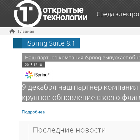
Среда электро
Вы здесь
Главная
iSpring Suite 8.1
Наш партнер компания iSpring выпускает обно
2015-12-10
9 декабря наш партнер компания 
крупное обновление своего флаг
Подробнее
о Наш партнер компания iSpring выпускает обн
Последние новости