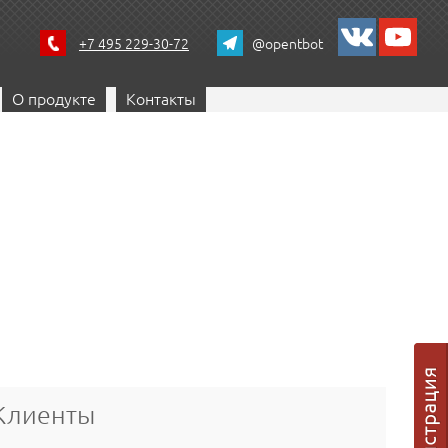
+7 495 229-30-72
@opentbot
О продукте
Контакты
Клиенты