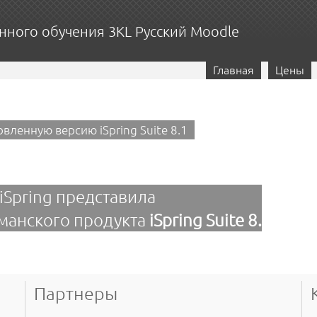
нного обучения 3KL Русский Moodle
Главная
Цены
вленную версию iSpring Suite 8.1
iSpring представила
манского продукта
iSpring Suite 8.
овленную версию iSpring Suite 8.1
Партнеры