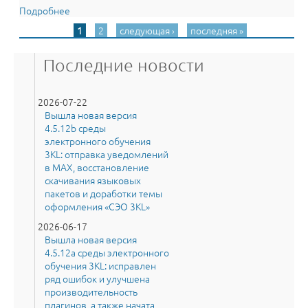
Подробнее
о Релиз “Электронного Деканата” 2.4.7 для Moodle:
Забудьте о старых проблемах деканата (Moodle, Free
1
2
следующая ›
последняя »
Страницы
Dean’s Office)
Последние новости
2026-07-22
Вышла новая версия
4.5.12b среды
электронного обучения
3KL: отправка уведомлений
в MAX, восстановление
скачивания языковых
пакетов и доработки темы
оформления «СЭО 3KL»
2026-06-17
Вышла новая версия
4.5.12a среды электронного
обучения 3KL: исправлен
ряд ошибок и улучшена
производительность
плагинов, а также начата