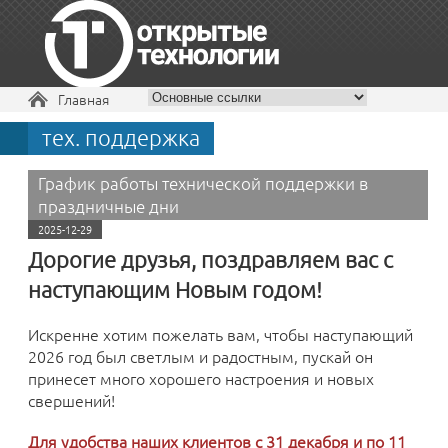
Вы здесь
Главная
тех. поддержка
+7 495 229-30-72
График работы технической поддержки в
праздничные дни
2025-12-29
Дорогие друзья, поздравляем вас с
наступающим Новым годом!
Искренне хотим пожелать вам, чтобы наступающий
2026 год был светлым и радостным, пускай он
принесет много хорошего настроения и новых
свершений!
Для удобства наших клиентов с 31 декабря и по 11