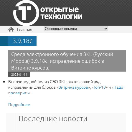
Вы здесь
Главная
3.9.18c
+7 495 229-30-72
Среда электронного обучения 3KL (Русский
Moodle) 3.9.18c: исправление ошибок в
Витрине курсов.
2023-01-11
Внеочередной релиз СЭО 3КL, включающий ряд
исправлений для блоков «
Витрина курсов
», «
Топ-10
» и «
Надо
проверить
».
Подробнее
о Среда электронного обучения 3KL (Русский Moodle)
3.9.18c: исправление ошибок в Витрине курсов.
Последние новости