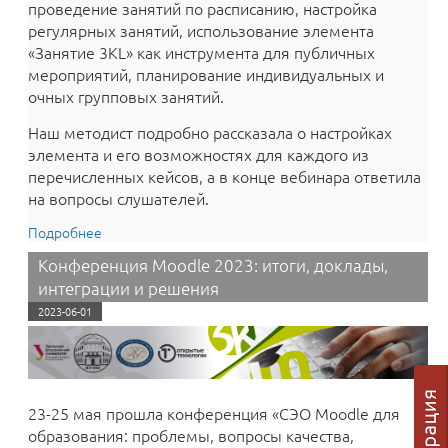
проведение занятий по расписанию, настройка
регулярных занятий, использование элемента
«‎Занятие 3KL» как инструмента для публичных
мероприятий, планирование индивидуальных и
очных групповых занятий.
Наш методист подробно рассказала о настройках
элемента и его возможностях для каждого из
перечисленных кейсов, а в конце вебинара ответила
на вопросы слушателей.
Подробнее
о Сделайте ваше онлайн-обучение эффективнее!
Вебинар по элементу «Занятие 3KL» в среде
Конференция Moodle 2023: итоги, доклады,
электронного обучения 3KL(Русский Moodle)
интеграции и решения
2023-06-01
23-25 мая прошла конференция «СЭО Moodle для
образования: проблемы, вопросы качества,