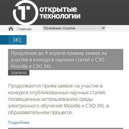
Вы здесь
Главная
3KL
+7 495 229-30-72
Продление до 9 апреля приема заявок на
участие в конкурсе научных статей о СЭО
Moodle и СЭО 3KL
2026-04-03
Продолжается прием заявок на участие в
конкурсе опубликованных научных статей,
посвященных использованию
среды
электронного обучения Moodle и СЭО 3KL в
образовательном процессе.
Подробнее
о Продление до 9 апреля приема заявок на участие в
конкурсе научных статей о СЭО Moodle и СЭО 3KL