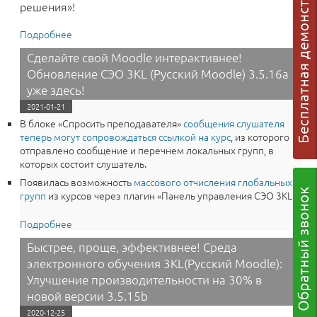
решения»!
Подробнее
о Конференция Moodle 2023: итоги, доклады,
интеграции и решения
Сделайте свой Moodle интерактивнее!
Обновление СЭО 3KL (Русский Moodle) 3.5.16a
уже здесь!
2021-01-21
В блоке «Спросить преподавателя»
сообщения слушателя
теперь могут сопровождаться ссылкой на курс
, из которого
отправлено сообщение и перечнем локальных групп, в
которых состоит слушатель.
Появилась возможность
массового отчисления глобальных
групп
из курсов через плагин «Панель управления СЭО 3KL».
Подробнее
о Сделайте свой Moodle интерактивнее!
Обновление СЭО 3KL (Русский Moodle) 3.5.16a уже
Быстрее, проще, эффективнее! Среда
здесь!
электронного обучения 3КL(Русский Moodle):
Улучшение производительности на 30% в
новой версии 3.5.15b
2020-12-25