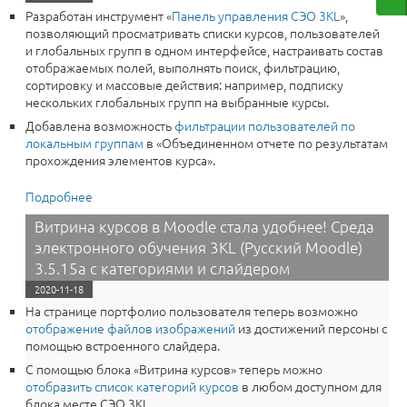
Разработан инструмент «
Панель управления СЭО 3KL
»,
позволяющий просматривать списки курсов, пользователей
и глобальных групп в одном интерфейсе, настраивать состав
отображаемых полей, выполнять поиск, фильтрацию,
сортировку и массовые действия: например, подписку
нескольких глобальных групп на выбранные курсы.
Добавлена возможность
фильтрации пользователей по
локальным группам
в «Объединенном отчете по результатам
прохождения элементов курса».
Подробнее
о Быстрее, проще, эффективнее! Среда
электронного обучения 3КL(Русский Moodle):
Витрина курсов в Moodle стала удобнее! Среда
Улучшение производительности на 30% в новой
электронного обучения 3KL (Русский Moodle)
версии 3.5.15b
3.5.15a с категориями и слайдером
2020-11-18
На странице портфолио пользователя теперь возможно
отображение файлов изображений
из достижений персоны с
помощью встроенного слайдера.
С помощью блока «Витрина курсов» теперь можно
отобразить список категорий курсов
в любом доступном для
блока месте СЭО 3KL.