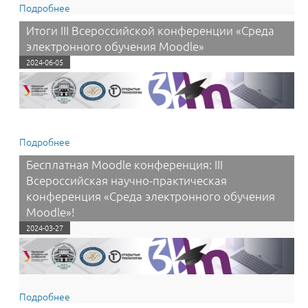
Подробнее
о Прием заявок на участие в конкурсе научных статей
«Технологии образовательного процесса для курсов
Итоги III Всероссийской конференции «Среда
дистанционного обучения» в 2026 году
электронного обучения Moodle»
2024-06-05
Подробнее
о Итоги III Всероссийской конференции «Среда
электронного обучения Moodle»
Бесплатная Moodle конференция: III
Всероссийская научно-практическая
конференция «Среда электронного обучения
Moodle»!
2024-03-27
Подробнее
о Бесплатная Moodle конференция: III Всероссийская