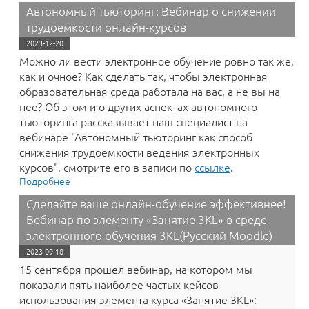
научно-практическая конференция «Среда
Автономный тьюторинг: Вебинар о снижении
электронного обучения Moodle»!
трудоемкости онлайн-курсов
2023-12-20
Можно ли вести электронное обучение ровно так же,
как и очное? Как сделать так, чтобы электронная
образовательная среда работала на вас, а не вы на
нее? Об этом и о других аспектах автономного
тьюторинга рассказывает наш специалист на
вебинаре "Автономный тьюторинг как способ
снижения трудоемкости ведения электронных
курсов", смотрите его в записи по
ссылке
.
Подробнее
о Автономный тьюторинг: Вебинар о снижении
трудоемкости онлайн-курсов
Сделайте ваше онлайн-обучение эффективнее!
Вебинар по элементу «Занятие 3KL» в среде
электронного обучения 3KL(Русский Moodle)
2023-09-18
15 сентября прошел вебинар, на котором мы
показали пять наиболее частых кейсов
использования элемента курса «‎Занятие 3KL»: