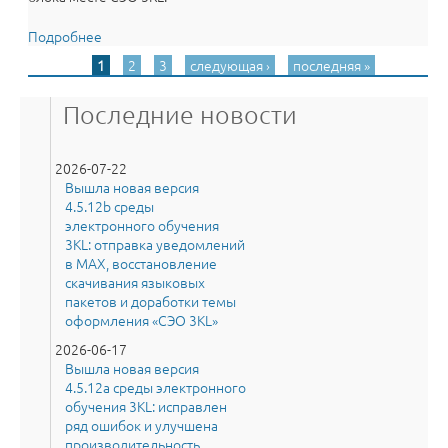
Подробнее
о Витрина курсов в Moodle стала удобнее! Среда
электронного обучения 3KL (Русский Moodle) 3.5.15a
1
2
3
следующая ›
последняя »
Страницы
с категориями и слайдером
Последние новости
2026-07-22
Вышла новая версия
4.5.12b среды
электронного обучения
3KL: отправка уведомлений
в MAX, восстановление
скачивания языковых
пакетов и доработки темы
оформления «СЭО 3KL»
2026-06-17
Вышла новая версия
4.5.12a среды электронного
обучения 3KL: исправлен
ряд ошибок и улучшена
производительность