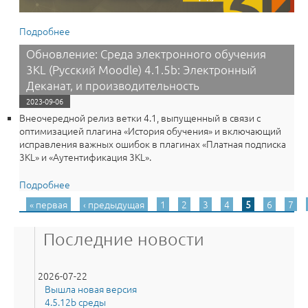
Подробнее
о Получите в подарок два дополнительных месяца
работы со средой электронного обучения 3КL и
Обновление: Среда электронного обучения
сервисом Webinar при одновременной оплате
3KL (Русский Moodle) 4.1.5b: Электронный
годовых лицензий на продукты!
Деканат, и производительность
2023-09-06
Внеочередной релиз ветки 4.1, выпущенный в связи с
оптимизацией плагина «История обучения» и включающий
исправления важных ошибок в плагинах «Платная подписка
3КL» и «Аутентификация 3КL».
Подробнее
о Обновление: Среда электронного обучения 3KL
(Русский Moodle) 4.1.5b: Электронный Деканат, и
« первая
‹ предыдущая
1
2
3
4
5
6
7
Страницы
производительность
Последние новости
2026-07-22
Вышла новая версия
4.5.12b среды