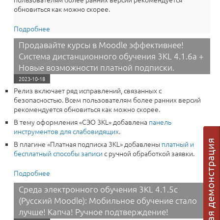
обновиться как можно скорее.
Подробнее
о Защитите свой Moodle! Критическое обновление
СЭО 3KL (Русский Moodle) 3.9.24a уже доступно.
Продавайте курсы в Moodle эффективнее!
Система дистанционного обучения 3KL 4.1.6a +
Новые возможности платной подписки.
2023-10-18
Релиз включает ряд исправлений, связанных с
безопасностью. Всем пользователям более ранних версий
рекомендуется обновиться как можно скорее.
В тему оформления «СЭО 3KL» добавлена
панель
инструментов для слабовидящих
.
В плагине «Платная подписка 3KL» добавлены
платный и
бесплатный способы записи
с ручной обработкой заявки.
Подробнее
о Продавайте курсы в Moodle эффективнее! Система
дистанционного обучения 3KL 4.1.6a + Новые
Среда электронного обучения 3KL 4.1.5c
возможности платной подписки.
(Русский Moodle): Мобильное обучение стало
лучше! Капча! Ручное подтверждение!