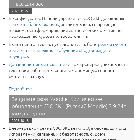
– все для вас!
2023-11-22
В конфигуратор Панели управления СЭО 3КL добавлены
новые шаблоны вкладок
, значительно расширяющие
возможности формирования статистических отчетов по
прохождению курсов пользователями.
Выполнена оптимизация алгоритма работы
режима учета
времени непрерывного обучения «Подтверждение
вручную»
.
Добавлены новые показатели
при проверке уникальности
текстовых работ пользователей с помощью сервиса
«Антиплагиат.ру».
Подробнее
о Ваши курсы в Moodle станут умнее! Среда
электронного обучения 3KL(Русский Moodle) 4.1.6b:
Защитите свой Moodle! Критическое
Антиплагиат, статистика и мобильность – все для вас!
обновление СЭО 3KL (Русский Moodle) 3.9.24a
уже доступно.
2023-10-18
Внеочередной релиз СЭО 3КL ветки 3.9, включающий ряд
исправлений, связанных с безопасностью. Всем
пользователям более ранних версий рекомендуется