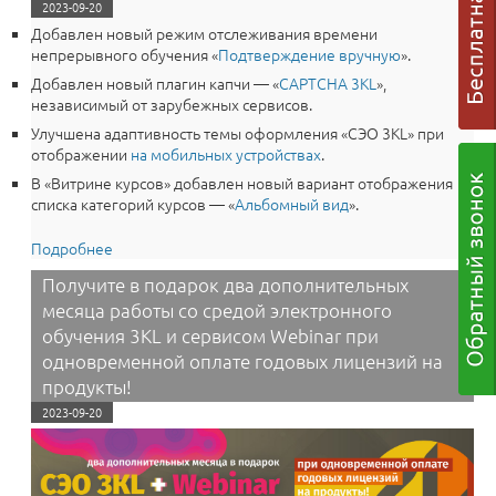
2023-09-20
Добавлен новый режим отслеживания времени
непрерывного обучения «
Подтверждение вручную
».
Добавлен новый плагин капчи — «
CAPTCHA 3KL
»,
независимый от зарубежных сервисов.
Улучшена адаптивность темы оформления «СЭО 3КL» при
отображении
на мобильных устройствах
.
В «Витрине курсов» добавлен новый вариант отображения
списка категорий курсов — «
Альбомный вид
».
Подробнее
о Среда электронного обучения 3KL 4.1.5c (Русский
Moodle): Мобильное обучение стало лучше! Капча!
Получите в подарок два дополнительных
Ручное подтверждение!
месяца работы со средой электронного
обучения 3КL и сервисом Webinar при
одновременной оплате годовых лицензий на
продукты!
2023-09-20