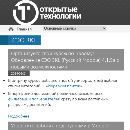
Вы здесь
Главная
СЭО 3KL
+7 495 229-30-72
Организуйте свои курсы по-новому!
Обновление СЭО 3KL (Русский Moodle) 4.1.9a с
новыми возможностями!
2024-02-21
В витрину курсов добавлен новый универсальный шаблон
списка категорий — «
Иерархия плиток
».
В портфолио достижений появилась возможность
фильтрации пользователей
сразу по всем доступным
разделам достижений.
Подробнее
о Организуйте свои курсы по-новому! Обновление
СЭО 3KL (Русский Moodle) 4.1.9a с новыми
Упростите работу с подгруппами в Moodle!
возможностями!