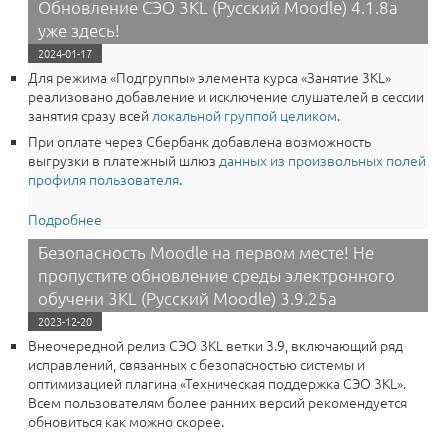
Обновление СЭО 3KL (Русский Moodle) 4.1.8a
уже здесь!
2024-01-17
Для режима «Подгруппы» элемента курса «Занятие 3КL»
реализовано добавление и исключение слушателей в сессии
занятия сразу всей
локальной группой целиком
.
При оплате через Сбербанк добавлена возможность
выгрузки в платежный шлюз
данных из произвольных полей
профиля пользователя
.
Подробнее
о Упростите работу с подгруппами в Moodle!
Обновление СЭО 3KL (Русский Moodle) 4.1.8a уже
Безопасность Moodle на первом месте! Не
здесь!
пропустите обновление среды электронного
обучени 3KL (Русский Moodle) 3.9.25a
2023-12-20
Внеочередной релиз СЭО 3КL ветки 3.9, включающий ряд
исправлений, связанных с безопасностью системы и
оптимизацией плагина «Техническая поддержка СЭО 3КL».
Всем пользователям более ранних версий рекомендуется
обновиться как можно скорее.