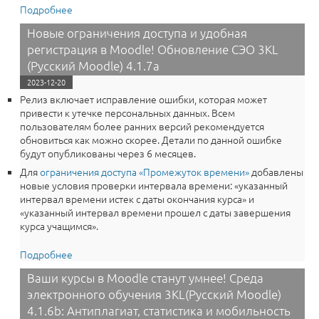
Подробнее
о Безопасность Moodle на первом месте! Не
пропустите обновление среды электронного
Новые ограничения доступа и удобная
обучени 3KL (Русский Moodle) 3.9.25a
регистрация в Moodle! Обновление СЭО 3KL
(Русский Moodle) 4.1.7a
2023-12-20
Релиз включает исправление ошибки, которая может
привести к утечке персональных данных. Всем
пользователям более ранних версий рекомендуется
обновиться как можно скорее. Детали по данной ошибке
будут опубликованы через 6 месяцев.
Для
ограничения доступа «Промежуток времени»
добавлены
новые условия проверки интервала времени: «указанный
интервал времени истек с даты окончания курса» и
«указанный интервал времени прошел с даты завершения
курса учащимся».
Подробнее
о Новые ограничения доступа и удобная регистрация
в Moodle! Обновление СЭО 3KL (Русский Moodle)
Ваши курсы в Moodle станут умнее! Среда
4.1.7a
электронного обучения 3KL(Русский Moodle)
4.1.6b: Антиплагиат, статистика и мобильность