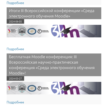
Подробнее
о Прием заявок на участие в конкурсе научных статей
«Технологии образовательного процесса для курсов
Итоги III Всероссийской конференции «Среда
дистанционного обучения» в 2026 году
электронного обучения Moodle»
2024-06-05
Подробнее
о Итоги III Всероссийской конференции «Среда
электронного обучения Moodle»
Бесплатная Moodle конференция: III
Всероссийская научно-практическая
конференция «Среда электронного обучения
Moodle»!
2024-03-27
Подробнее
о Бесплатная Moodle конференция: III Всероссийская