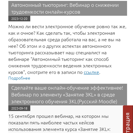
научно-практическая конференция «Среда
Автономный тьюторинг: Вебинар о снижении
электронного обучения Moodle»!
трудоемкости онлайн-курсов
2023-12-20
Можно ли вести электронное обучение ровно так же,
как и очное? Как сделать так, чтобы электронная
образовательная среда работала на вас, а не вы на
нее? Об этом и о других аспектах автономного
тьюторинга рассказывает наш специалист на
вебинаре "Автономный тьюторинг как способ
снижения трудоемкости ведения электронных
курсов", смотрите его в записи по
ссылке
.
Подробнее
о Автономный тьюторинг: Вебинар о снижении
трудоемкости онлайн-курсов
Сделайте ваше онлайн-обучение эффективнее!
Вебинар по элементу «Занятие 3KL» в среде
электронного обучения 3KL(Русский Moodle)
2023-09-18
15 сентября прошел вебинар, на котором мы
показали пять наиболее частых кейсов
использования элемента курса «‎Занятие 3KL»: