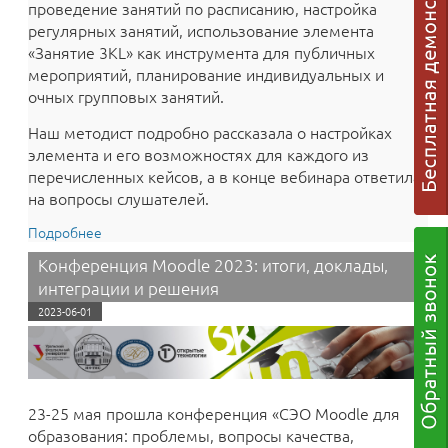
проведение занятий по расписанию, настройка
регулярных занятий, использование элемента
«‎Занятие 3KL» как инструмента для публичных
мероприятий, планирование индивидуальных и
очных групповых занятий.
Наш методист подробно рассказала о настройках
элемента и его возможностях для каждого из
перечисленных кейсов, а в конце вебинара ответила
на вопросы слушателей.
Подробнее
о Сделайте ваше онлайн-обучение эффективнее!
Вебинар по элементу «Занятие 3KL» в среде
Конференция Moodle 2023: итоги, доклады,
электронного обучения 3KL(Русский Moodle)
интеграции и решения
2023-06-01
23-25 мая прошла конференция «СЭО Moodle для
образования: проблемы, вопросы качества,