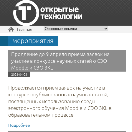
Вы здесь
Главная
мероприятия
+7 495 229-30-72
Продление до 9 апреля приема заявок на
участие в конкурсе научных статей о СЭО
Moodle и СЭО 3KL
2026-04-03
Продолжается прием заявок на участие в
конкурсе опубликованных научных статей,
посвященных использованию
среды
электронного обучения Moodle и СЭО 3KL в
образовательном процессе.
Подробнее
о Продление до 9 апреля приема заявок на участие в
конкурсе научных статей о СЭО Moodle и СЭО 3KL